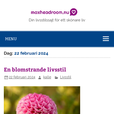
Skip
to
Maxhe
content
Din livsstilssajt för ett skönare liv
MENU
Dag:
22 februari 2024
En blomstrande livsstil
22 februari 2024
kalle
Livsstil