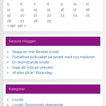
5
6
7
8
9
10
11
12
13
14
15
16
17
18
19
20
21
22
23
24
25
26
27
28
29
« apr
jan »
Senaste inläggen
Skapa en mer flexibel livsstil
Förbättrad livskvalitet på landet med nya maskiner
En blomstrande livsstil
Dags att fylla på vinkylen
18 eller 58 år? Börja idag
Kategorier
Livsstil
Livsstil: Ekonomiskt oberoende