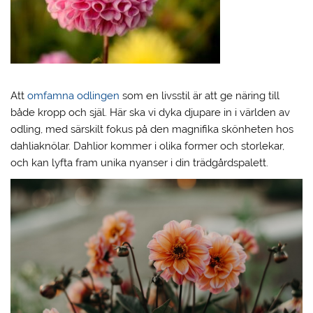
Att
omfamna odlingen
som en livsstil är att ge näring till
både kropp och själ. Här ska vi dyka djupare in i världen av
odling, med särskilt fokus på den magnifika skönheten hos
dahliaknölar. Dahlior kommer i olika former och storlekar,
och kan lyfta fram unika nyanser i din trädgårdspalett.