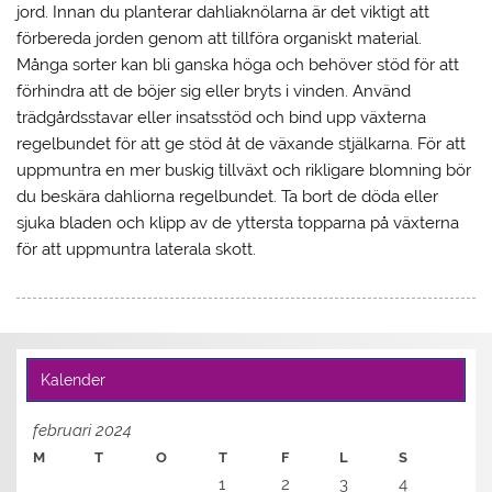
jord. Innan du planterar dahliaknölarna är det viktigt att
förbereda jorden genom att tillföra organiskt material.
Många sorter kan bli ganska höga och behöver stöd för att
förhindra att de böjer sig eller bryts i vinden. Använd
trädgårdsstavar eller insatsstöd och bind upp växterna
regelbundet för att ge stöd åt de växande stjälkarna. För att
uppmuntra en mer buskig tillväxt och rikligare blomning bör
du beskära dahliorna regelbundet. Ta bort de döda eller
sjuka bladen och klipp av de yttersta topparna på växterna
för att uppmuntra laterala skott.
Kalender
februari 2024
M
T
O
T
F
L
S
1
2
3
4