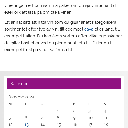
viner ingår i ett och samma paket om du själv inte har tid
eller ork att läsa på om olika viner.
Ett annat sätt att hitta vin som du gillar är att kategorisera
sortimentet efter typ av vin, till exempel
cava
eller land, till
exempel Italien. Du kan även sortera efter vilka egenskaper
du gillar bäst eller vad du planerar att äta till. Gillar du till
exempel fruktiga viner så finns det.
Kalender
februari 2024
M
T
O
T
F
L
S
1
2
3
4
5
6
7
8
9
10
11
12
13
14
15
16
17
18