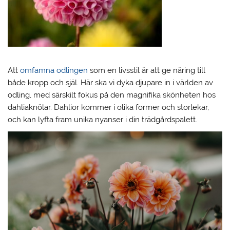
Att
omfamna odlingen
som en livsstil är att ge näring till
både kropp och själ. Här ska vi dyka djupare in i världen av
odling, med särskilt fokus på den magnifika skönheten hos
dahliaknölar. Dahlior kommer i olika former och storlekar,
och kan lyfta fram unika nyanser i din trädgårdspalett.