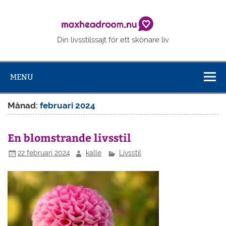
Skip
to
Maxhe
content
Din livsstilssajt för ett skönare liv
MENU
Månad:
februari 2024
En blomstrande livsstil
22 februari 2024
kalle
Livsstil