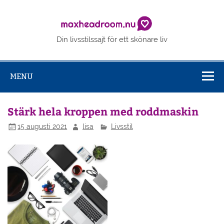
Skip
to
Maxhe
content
Din livsstilssajt för ett skönare liv
MENU
Stärk hela kroppen med roddmaskin
15 augusti 2021
lisa
Livsstil