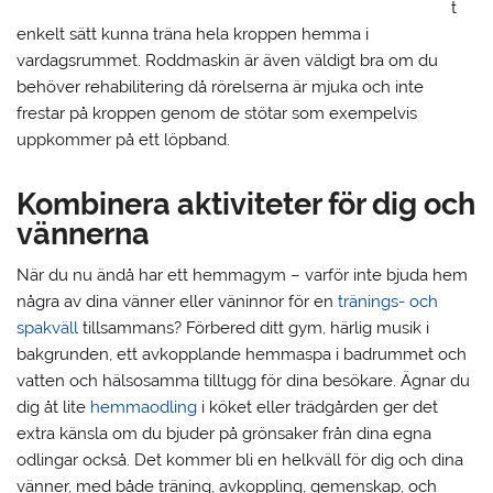
t
enkelt sätt kunna träna hela kroppen hemma i
vardagsrummet. Roddmaskin är även väldigt bra om du
behöver rehabilitering då rörelserna är mjuka och inte
frestar på kroppen genom de stötar som exempelvis
uppkommer på ett löpband.
Kombinera aktiviteter för dig och
vännerna
När du nu ändå har ett hemmagym – varför inte bjuda hem
några av dina vänner eller väninnor för en
tränings- och
spakväll
tillsammans? Förbered ditt gym, härlig musik i
bakgrunden, ett avkopplande hemmaspa i badrummet och
vatten och hälsosamma tilltugg för dina besökare. Ägnar du
dig åt lite
hemmaodling
i köket eller trädgården ger det
extra känsla om du bjuder på grönsaker från dina egna
odlingar också. Det kommer bli en helkväll för dig och dina
vänner, med både träning, avkoppling, gemenskap, och