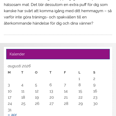
hälsosam mat. Det blir dessutom en extra puff för dig som
kanske har svårt att komma igång med ditt hemmagym – så
varför inte göra tränings- och spakvällen till en
återkommande händelse för dig och dina vänner?
Kalender
augusti 2026
M
T
O
T
F
L
S
1
2
3
4
5
6
7
8
9
10
11
12
13
14
15
16
17
18
19
20
21
22
23
24
25
26
27
28
29
30
31
« apr