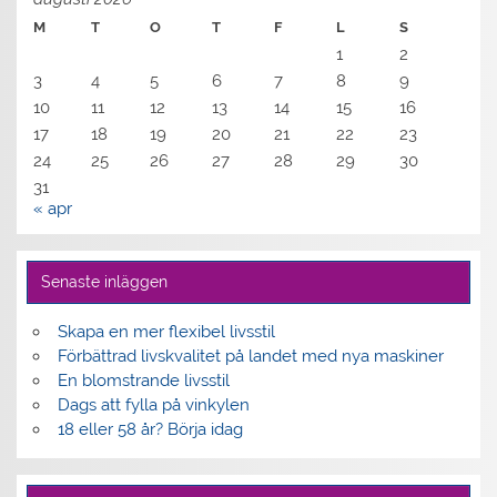
M
T
O
T
F
L
S
1
2
3
4
5
6
7
8
9
10
11
12
13
14
15
16
17
18
19
20
21
22
23
24
25
26
27
28
29
30
31
« apr
Senaste inläggen
Skapa en mer flexibel livsstil
Förbättrad livskvalitet på landet med nya maskiner
En blomstrande livsstil
Dags att fylla på vinkylen
18 eller 58 år? Börja idag