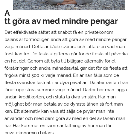
A
tt göra av med mindre pengar
Det effektivaste sättet att snabbt få en privatekonomi i
balans är förmodligen ändå att göra av med mindre pengar
varje månad. Detta är både svårare och lättare än vad man
först kan tro. De fasta utgifterna går för de flesta att påverka
en hel del. Genom att byta till billigare alternativ för el,
försäkringar och andra månadsavtal, går det för de flesta att
frigöra minst 500 kr varje månad. En annan fälla som de
flesta svenskar fastnat i, är dyra privatlån. Då äter räntan från
lånet upp stora summor varje månad. Därför bör man lägga
undan kreditkorten, och sluta ta dyra smslån. Har man
möjlighet bör man betala av de dyraste lånen så fort man
kan. Ett alternativ kan vara att sälja de prylar man inte
använder och med dem göra av med en del av lånen man
har. Här kommer en sammanfattning av hur man får
privatekonomin i balans: